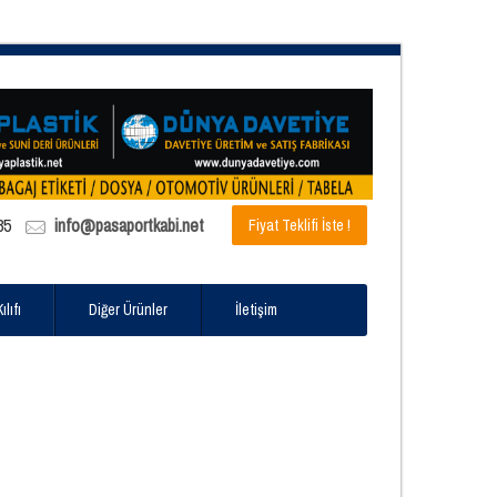
85
info@pasaportkabi.net
Fiyat Teklifi İste !
lıfı
Diğer Ürünler
İletişim