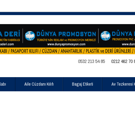
0532 213 54 85
0212 462 70 
Kabı
Aile Cüzdanı Kılıfı
Bagaj Etiketi
Av Tezkeresi Kı