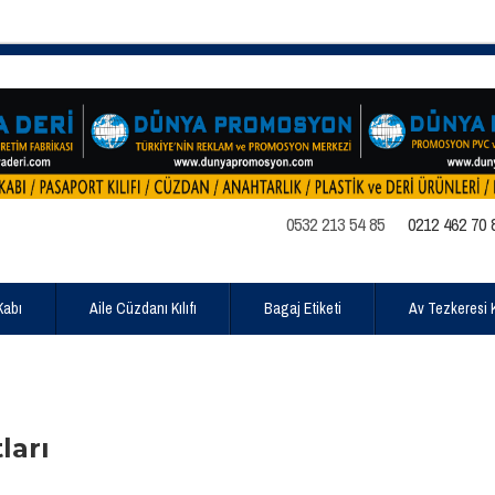
0532 213 54 85
0212 462 70 
Kabı
Aile Cüzdanı Kılıfı
Bagaj Etiketi
Av Tezkeresi Kı
ları