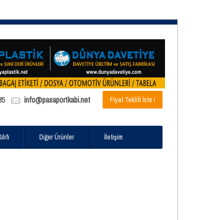
85
info@pasaportkabi.net
Fiyat Teklifi İste !
lıfı
Diğer Ürünler
İletişim