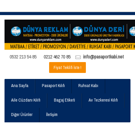
0532 213 54 85
0212 462 70 85
info@pasaportkabi.net
Fiyat Teklifi İste !
Ana Sayfa
Pasaport Kılıfı
Ruhsat Kabı
Aile Cüzdanı Kılıfı
Bagaj Etiketi
Av Tezkeresi Kılıfı
Diğer Ürünler
İletişim