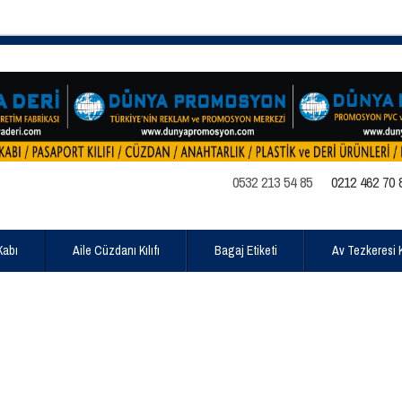
0532 213 54 85
0212 462 70 
Kabı
Aile Cüzdanı Kılıfı
Bagaj Etiketi
Av Tezkeresi Kı