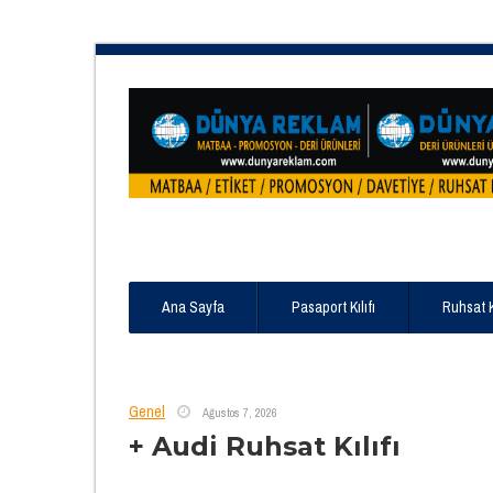
Ana Sayfa
Pasaport Kılıfı
Ruhsat 
Genel
Ağustos 7, 2026
+ Audi Ruhsat Kılıfı