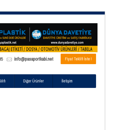
85
info@pasaportkabi.net
Fiyat Teklifi İste !
lıfı
Diğer Ürünler
İletişim