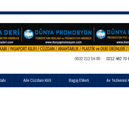
0532 213 54 85
0212 462 70 
Kabı
Aile Cüzdanı Kılıfı
Bagaj Etiketi
Av Tezkeresi Kı