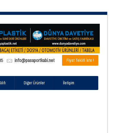
85
info@pasaportkabi.net
Fiyat Teklifi İste !
lıfı
Diğer Ürünler
İletişim