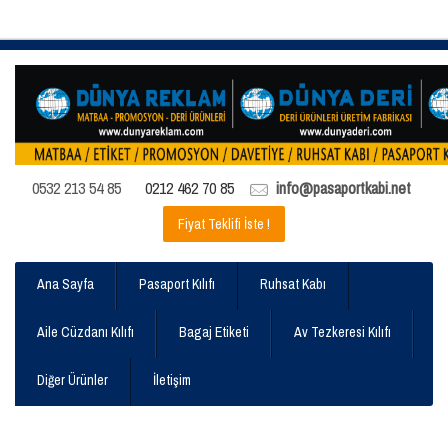
0532 213 54 85
0212 462 70 85
info@pasaportkabi.net
Fiyat Teklifi İste !
Ana Sayfa
Pasaport Kılıfı
Ruhsat Kabı
Aile Cüzdanı Kılıfı
Bagaj Etiketi
Av Tezkeresi Kılıfı
Diğer Ürünler
İletişim