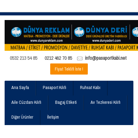
0532 213 54 85
0212 462 70 85
info@pasaportkabi.net
Fiyat Teklifi İste !
Ana Sayfa
Pasaport Kılıfı
Ruhsat Kabı
Aile Cüzdanı Kılıfı
Bagaj Etiketi
Av Tezkeresi Kılıfı
Diğer Ürünler
İletişim