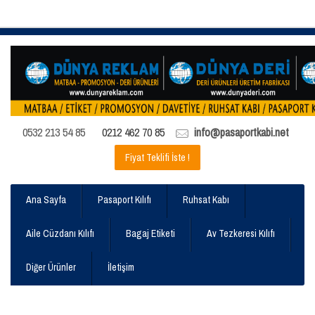
0532 213 54 85
0212 462 70 85
info@pasaportkabi.net
Fiyat Teklifi İste !
Ana Sayfa
Pasaport Kılıfı
Ruhsat Kabı
Aile Cüzdanı Kılıfı
Bagaj Etiketi
Av Tezkeresi Kılıfı
Diğer Ürünler
İletişim