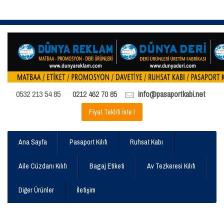
0532 213 54 85
0212 462 70 85
info@pasaportkabi.net
Fiyat Teklifi İste !
Ana Sayfa
Pasaport Kılıfı
Ruhsat Kabı
Aile Cüzdanı Kılıfı
Bagaj Etiketi
Av Tezkeresi Kılıfı
Diğer Ürünler
İletişim