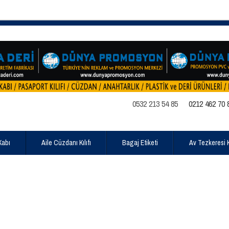
0532 213 54 85
0212 462 70 
Kabı
Aile Cüzdanı Kılıfı
Bagaj Etiketi
Av Tezkeresi Kı