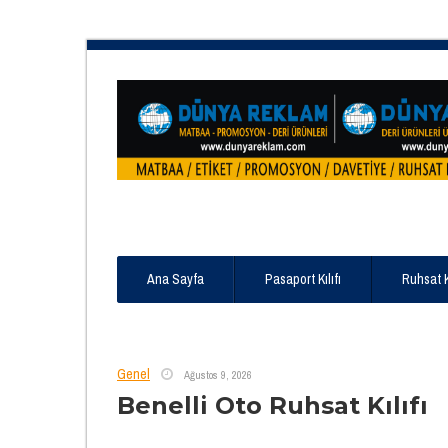
Ana Sayfa
Pasaport Kılıfı
Ruhsat 
Genel
Ağustos 9, 2026
Benelli Oto Ruhsat Kılıfı