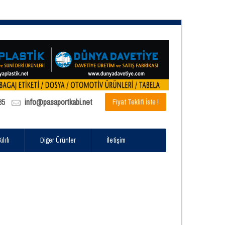
85
info@pasaportkabi.net
Fiyat Teklifi İste !
lıfı
Diğer Ürünler
İletişim