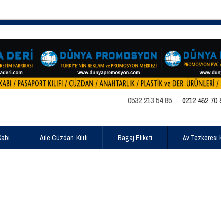
0532 213 54 85
0212 462 70 
Kabı
Aile Cüzdanı Kılıfı
Bagaj Etiketi
Av Tezkeresi Kı