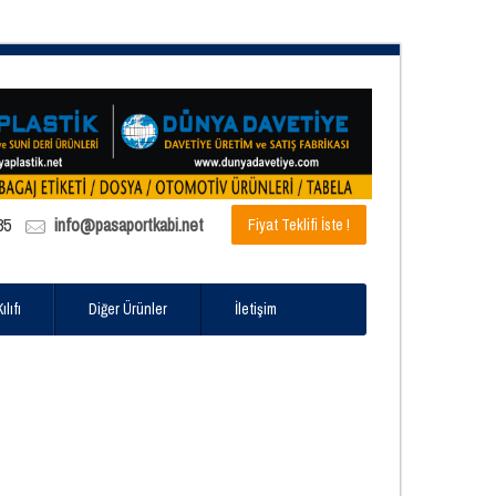
85
info@pasaportkabi.net
Fiyat Teklifi İste !
lıfı
Diğer Ürünler
İletişim