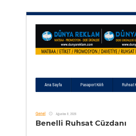
Ana Sayfa
Pasaport Kılıfı
Ruhsat 
Genel
Ağustos 8, 2026
Benelli Ruhsat Cüzdanı