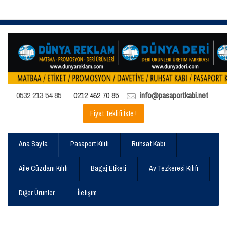
0532 213 54 85
0212 462 70 85
info@pasaportkabi.net
Fiyat Teklifi İste !
Ana Sayfa
Pasaport Kılıfı
Ruhsat Kabı
Aile Cüzdanı Kılıfı
Bagaj Etiketi
Av Tezkeresi Kılıfı
Diğer Ürünler
İletişim