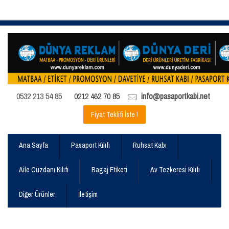
0532 213 54 85
0212 462 70 85
info@pasaportkabi.net
Fiyat Teklifi İste !
Ana Sayfa
Pasaport Kılıfı
Ruhsat Kabı
Aile Cüzdanı Kılıfı
Bagaj Etiketi
Av Tezkeresi Kılıfı
Diğer Ürünler
İletişim