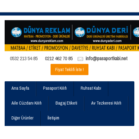
0532 213 54 85
0212 462 70 85
info@pasaportkabi.net
Fiyat Teklifi İste !
Ana Sayfa
Pasaport Kılıfı
Ruhsat Kabı
Aile Cüzdanı Kılıfı
Bagaj Etiketi
Av Tezkeresi Kılıfı
Diğer Ürünler
İletişim