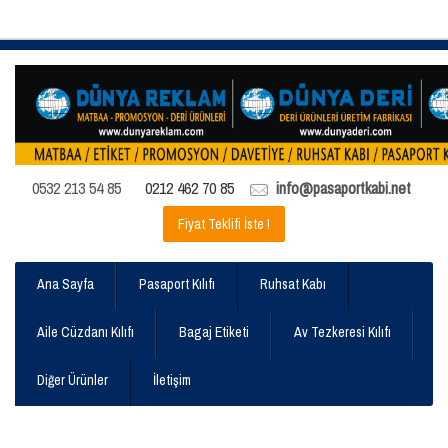
0532 213 54 85
0212 462 70 85
info@pasaportkabi.net
Fiyat Teklifi İste !
Ana Sayfa
Pasaport Kılıfı
Ruhsat Kabı
Aile Cüzdanı Kılıfı
Bagaj Etiketi
Av Tezkeresi Kılıfı
Diğer Ürünler
İletişim