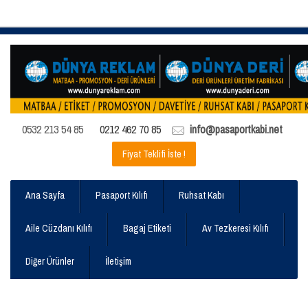
0532 213 54 85
0212 462 70 85
info@pasaportkabi.net
Fiyat Teklifi İste !
Ana Sayfa
Pasaport Kılıfı
Ruhsat Kabı
Aile Cüzdanı Kılıfı
Bagaj Etiketi
Av Tezkeresi Kılıfı
Diğer Ürünler
İletişim