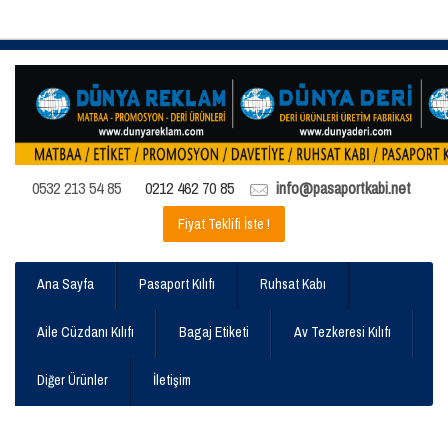
0532 213 54 85
0212 462 70 85
info@pasaportkabi.net
Fiyat Teklifi İste !
Ana Sayfa
Pasaport Kılıfı
Ruhsat Kabı
Aile Cüzdanı Kılıfı
Bagaj Etiketi
Av Tezkeresi Kılıfı
Diğer Ürünler
İletişim