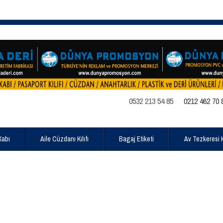
0532 213 54 85
0212 462 70 
Kabı
Aile Cüzdanı Kılıfı
Bagaj Etiketi
Av Tezkeresi Kı