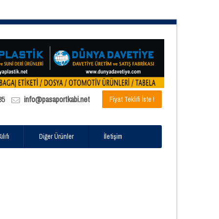
85
info@pasaportkabi.net
Fiyat Teklifi İste !
lıfı
Diğer Ürünler
İletişim