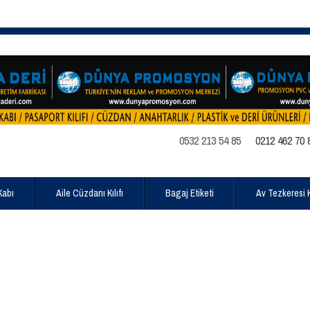
0532 213 54 85
0212 462 70 
Kabı
Aile Cüzdanı Kılıfı
Bagaj Etiketi
Av Tezkeresi Kı