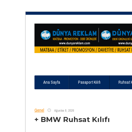
Ana Sayfa
Pasaport Kılıfı
Ruhsat 
Genel
Ağustos 8, 2026
+ BMW Ruhsat Kılıfı