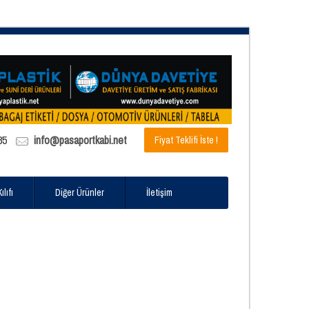
85
info@pasaportkabi.net
Fiyat Teklifi İste !
lıfı
Diğer Ürünler
İletişim