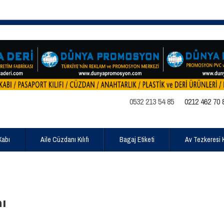
0532 213 54 85
0212 462 70 
Kabı
Aile Cüzdanı Kılıfı
Bagaj Etiketi
Av Tezkeresi Kı
ı