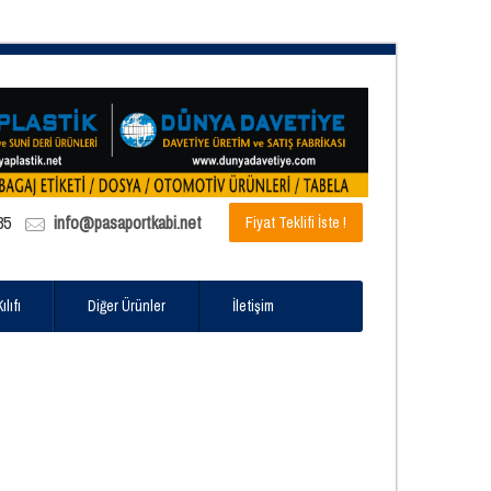
85
info@pasaportkabi.net
Fiyat Teklifi İste !
lıfı
Diğer Ürünler
İletişim