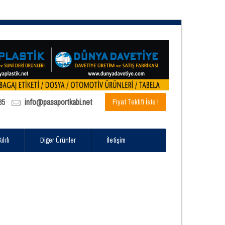
85
info@pasaportkabi.net
Fiyat Teklifi İste !
lıfı
Diğer Ürünler
İletişim