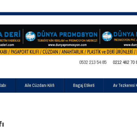
0532 213 54 85
0212 462 70 
Kabı
Aile Cüzdanı Kılıfı
Bagaj Etiketi
Av Tezkeresi Kı
fı