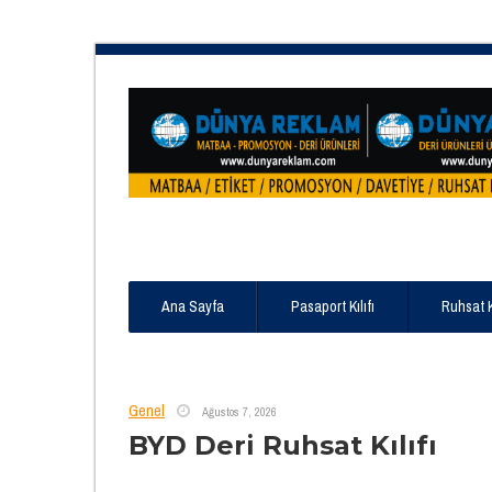
Ana Sayfa
Pasaport Kılıfı
Ruhsat 
Genel
Ağustos 7, 2026
BYD Deri Ruhsat Kılıfı