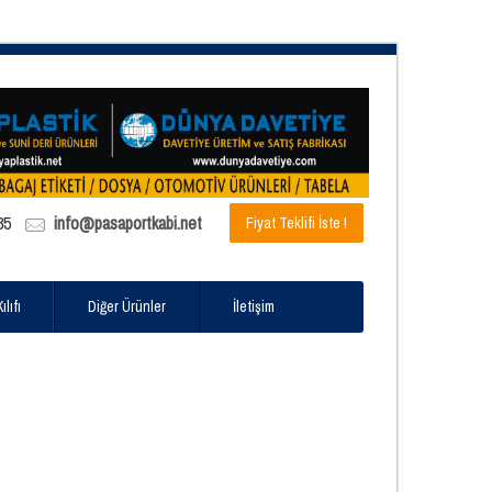
85
info@pasaportkabi.net
Fiyat Teklifi İste !
lıfı
Diğer Ürünler
İletişim