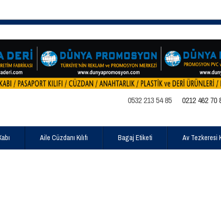
0532 213 54 85
0212 462 70 
Kabı
Aile Cüzdanı Kılıfı
Bagaj Etiketi
Av Tezkeresi Kı