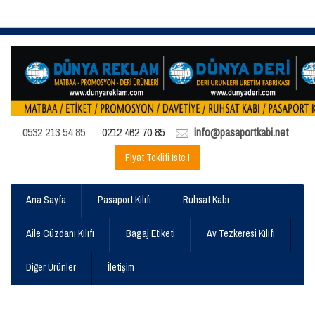
0532 213 54 85
0212 462 70 85
info@pasaportkabi.net
Fiyat Teklifi İste !
Ana Sayfa
Pasaport Kılıfı
Ruhsat Kabı
Aile Cüzdanı Kılıfı
Bagaj Etiketi
Av Tezkeresi Kılıfı
Diğer Ürünler
İletişim