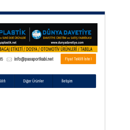
85
info@pasaportkabi.net
Fiyat Teklifi İste !
lıfı
Diğer Ürünler
İletişim