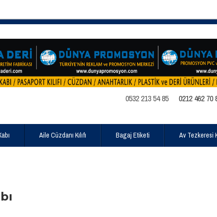
0532 213 54 85
0212 462 70 
Kabı
Aile Cüzdanı Kılıfı
Bagaj Etiketi
Av Tezkeresi Kı
bı