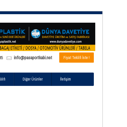
85
info@pasaportkabi.net
Fiyat Teklifi İste !
lıfı
Diğer Ürünler
İletişim