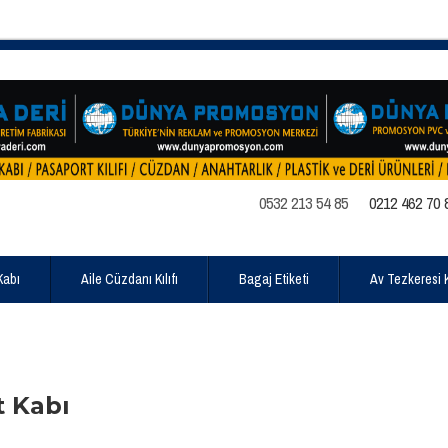
0532 213 54 85
0212 462 70 
Kabı
Aile Cüzdanı Kılıfı
Bagaj Etiketi
Av Tezkeresi Kı
 Kabı