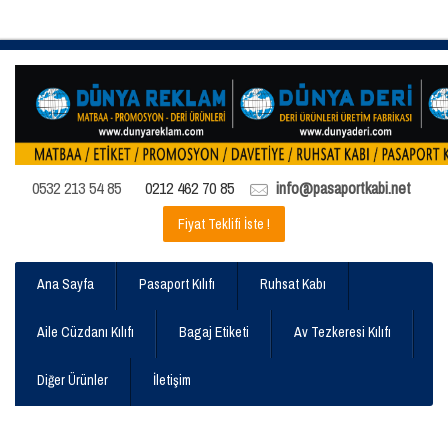
0532 213 54 85
0212 462 70 85
info@pasaportkabi.net
Fiyat Teklifi İste !
Ana Sayfa
Pasaport Kılıfı
Ruhsat Kabı
Aile Cüzdanı Kılıfı
Bagaj Etiketi
Av Tezkeresi Kılıfı
Diğer Ürünler
İletişim