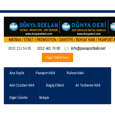
0532 213 54 85
0212 462 70 85
info@pasaportkabi.net
Fiyat Teklifi İste !
Ana Sayfa
Pasaport Kılıfı
Ruhsat Kabı
Aile Cüzdanı Kılıfı
Bagaj Etiketi
Av Tezkeresi Kılıfı
Diğer Ürünler
İletişim