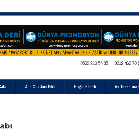
0532 213 54 85
0212 462 70 
Kabı
Aile Cüzdanı Kılıfı
Bagaj Etiketi
Av Tezkeresi Kı
abı