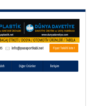
85
info@pasaportkabi.net
Fiyat Teklifi İste !
lıfı
Diğer Ürünler
İletişim