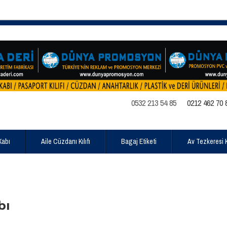
0532 213 54 85
0212 462 70 
Kabı
Aile Cüzdanı Kılıfı
Bagaj Etiketi
Av Tezkeresi Kı
bı