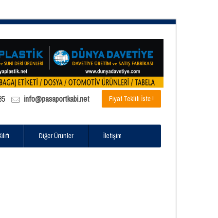
85
info@pasaportkabi.net
Fiyat Teklifi İste !
lıfı
Diğer Ürünler
İletişim