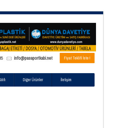
85
info@pasaportkabi.net
Fiyat Teklifi İste !
lıfı
Diğer Ürünler
İletişim