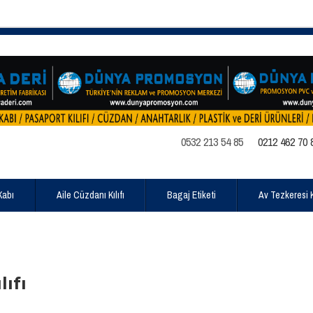
0532 213 54 85
0212 462 70 
Kabı
Aile Cüzdanı Kılıfı
Bagaj Etiketi
Av Tezkeresi Kı
lıfı