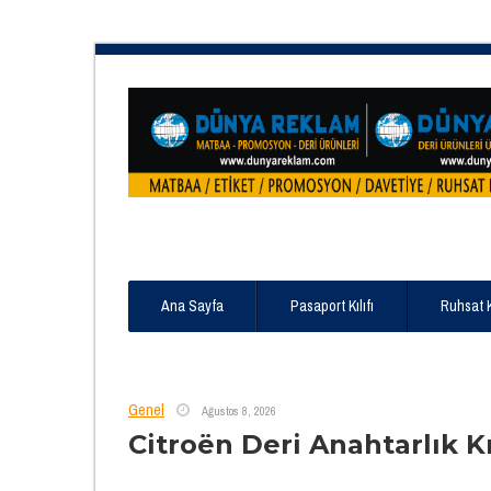
Ana Sayfa
Pasaport Kılıfı
Ruhsat 
Genel
Ağustos 8, 2026
Citroën Deri Anahtarlık Kı