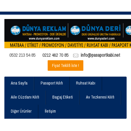
0532 213 54 85
0212 462 70 85
info@pasaportkabi.net
Fiyat Teklifi İste !
Ana Sayfa
Pasaport Kılıfı
Ruhsat Kabı
Aile Cüzdanı Kılıfı
Bagaj Etiketi
Av Tezkeresi Kılıfı
Diğer Ürünler
İletişim