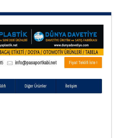
85
info@pasaportkabi.net
Fiyat Teklifi İste !
lıfı
Diğer Ürünler
İletişim