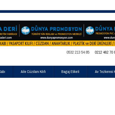
0532 213 54 85
0212 462 70 
Kabı
Aile Cüzdanı Kılıfı
Bagaj Etiketi
Av Tezkeresi Kı