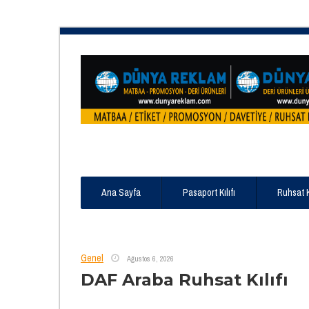
Ana Sayfa
Pasaport Kılıfı
Ruhsat 
Genel
Ağustos 6, 2026
DAF Araba Ruhsat Kılıfı