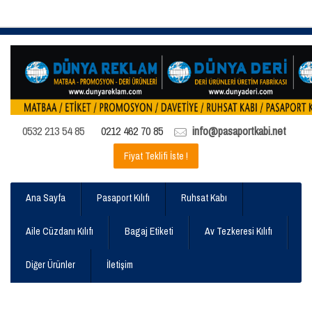
0532 213 54 85
0212 462 70 85
info@pasaportkabi.net
Fiyat Teklifi İste !
Ana Sayfa
Pasaport Kılıfı
Ruhsat Kabı
Aile Cüzdanı Kılıfı
Bagaj Etiketi
Av Tezkeresi Kılıfı
Diğer Ürünler
İletişim