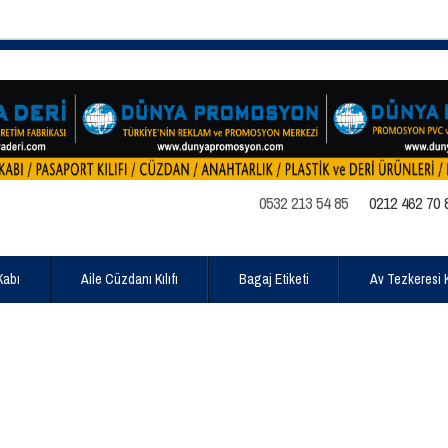
0532 213 54 85
0212 462 70 
Kabı
Aile Cüzdanı Kılıfı
Bagaj Etiketi
Av Tezkeresi Kı