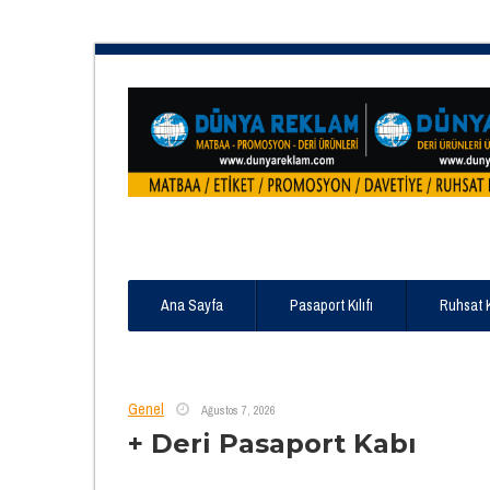
Ana Sayfa
Pasaport Kılıfı
Ruhsat 
Genel
Ağustos 7, 2026
+ Deri Pasaport Kabı