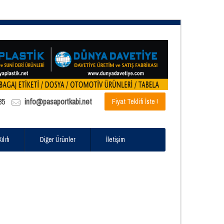
85
info@pasaportkabi.net
Fiyat Teklifi İste !
lıfı
Diğer Ürünler
İletişim