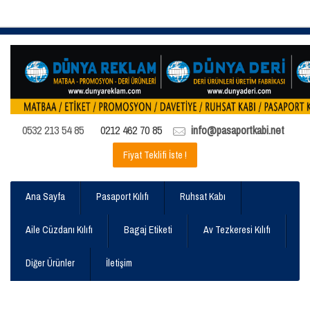
0532 213 54 85
0212 462 70 85
info@pasaportkabi.net
Fiyat Teklifi İste !
Ana Sayfa
Pasaport Kılıfı
Ruhsat Kabı
Aile Cüzdanı Kılıfı
Bagaj Etiketi
Av Tezkeresi Kılıfı
Diğer Ürünler
İletişim