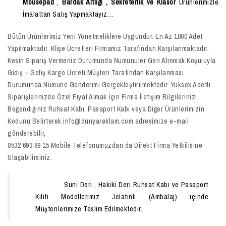
Mousepad
,
Bardak Altlığı , Sekreterlik ve Klasör
Ürünlerimizle
İmalattan Satış Yapmaktayız…
Bütün Ürünlerimiz Yeni Yönetmeliklere Uygundur. En Az 1000 Adet
Yapılmaktadır. Klişe Ücretleri Firmamız Tarafından Karşılanmaktadır.
Kesin Sipariş Vermeniz Durumunda Numunuler Geri Alınmak Koşuluyla
Gidiş – Geliş Kargo Ücreti Müşteri Tarafından Karşılanması
Durumunda Numune Gönderimi Gerçekleştirilmektedir. Yüksek Adetli
Siparişlerinizde Özel Fiyat Almak İçin Firma İletişim Bilgilerinizi,
Beğendiğiniz Ruhsat Kabı, Pasaport Kabı veya Diğer Ürünlerimizin
Kodunu Belirterek info@dunyareklam.com adresimize e-mail
gönderebilir,
0532 693 89 15 Mobile Telefonumuzdan da Direkt Firma Yetkilisine
Ulaşabilirsiniz.
Suni Deri , Hakiki Deri Ruhsat Kabı ve Pasaport
Kılıfı Modellerimiz Jelatinli (Ambalaj) içinde
Müşterilerimize Teslim Edilmektedir..