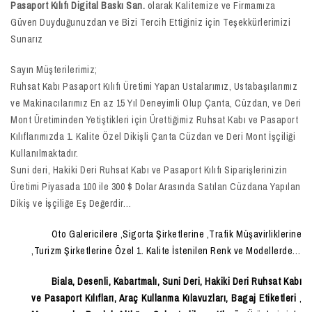
Pasaport Kılıfı Digital Baskı San.
olarak Kalitemize ve Firmamıza
Güven Duyduğunuzdan ve Bizi Tercih Ettiğiniz için Teşekkürlerimizi
Sunarız
Sayın Müşterilerimiz;
Ruhsat Kabı Pasaport Kılıfı Üretimi Yapan Ustalarımız, Ustabaşılarımız
ve Makinacılarımız En az 15 Yıl Deneyimli Olup Çanta, Cüzdan, ve Deri
Mont Üretiminden Yetiştikleri için Ürettiğimiz Ruhsat Kabı ve Pasaport
Kılıflarımızda 1. Kalite Özel Dikişli Çanta Cüzdan ve Deri Mont İşçiliği
Kullanılmaktadır.
Suni deri, Hakiki Deri Ruhsat Kabı ve Pasaport Kılıfı Siparişlerinizin
Üretimi Piyasada 100 ile 300 $ Dolar Arasında Satılan Cüzdana Yapılan
Dikiş ve İşçiliğe Eş Değerdir…
Oto Galericilere ,Sigorta Şirketlerine ,Trafik Müşavirliklerine
,Turizm Şirketlerine Özel 1. Kalite İstenilen Renk ve Modellerde…
Biala, Desenli, Kabartmalı, Suni Deri, Hakiki Deri Ruhsat Kabı
ve Pasaport Kılıfları, Araç Kullanma Kılavuzları, Bagaj Etiketleri
,