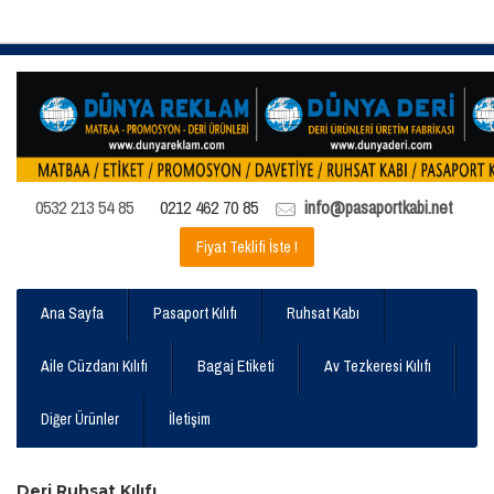
0532 213 54 85
0212 462 70 85
info@pasaportkabi.net
Fiyat Teklifi İste !
Ana Sayfa
Pasaport Kılıfı
Ruhsat Kabı
Aile Cüzdanı Kılıfı
Bagaj Etiketi
Av Tezkeresi Kılıfı
Diğer Ürünler
İletişim
Deri Ruhsat Kılıfı