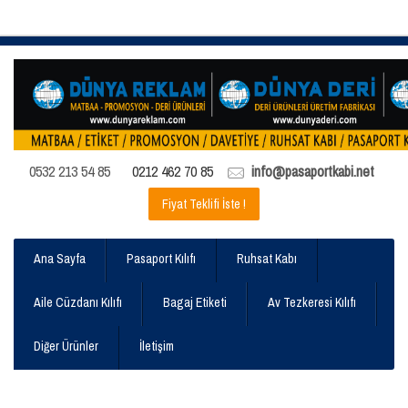
0532 213 54 85
0212 462 70 85
info@pasaportkabi.net
Fiyat Teklifi İste !
Ana Sayfa
Pasaport Kılıfı
Ruhsat Kabı
Aile Cüzdanı Kılıfı
Bagaj Etiketi
Av Tezkeresi Kılıfı
Diğer Ürünler
İletişim