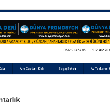
0532 213 54 85
0212 462 70 
Kabı
Aile Cüzdanı Kılıfı
Bagaj Etiketi
Av Tezkeresi Kı
tarlık