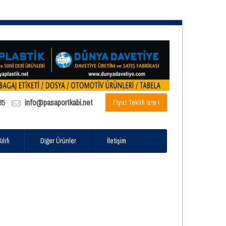
85
info@pasaportkabi.net
Fiyat Teklifi İste !
lıfı
Diğer Ürünler
İletişim