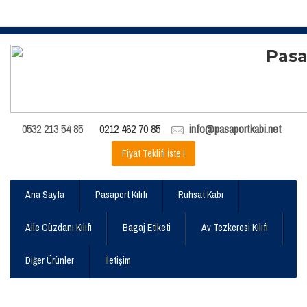
0532 213 54 85
0212 462 70 85
info@pasaportkabi.net
Fiyat Teklifi İste !
Ana Sayfa
Pasaport Kılıfı
Ruhsat Kabı
Aile Cüzdanı Kılıfı
Bagaj Etiketi
Av Tezkeresi Kılıfı
Diğer Ürünler
İletişim