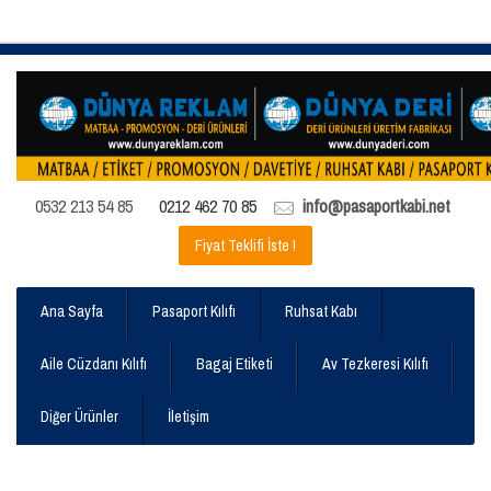
0532 213 54 85
0212 462 70 85
info@pasaportkabi.net
Fiyat Teklifi İste !
Ana Sayfa
Pasaport Kılıfı
Ruhsat Kabı
Aile Cüzdanı Kılıfı
Bagaj Etiketi
Av Tezkeresi Kılıfı
Diğer Ürünler
İletişim