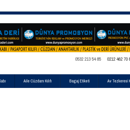
0532 213 54 85
0212 462 70 
Kabı
Aile Cüzdanı Kılıfı
Bagaj Etiketi
Av Tezkeresi Kı