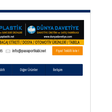
85
info@pasaportkabi.net
Fiyat Teklifi İste !
lıfı
Diğer Ürünler
İletişim