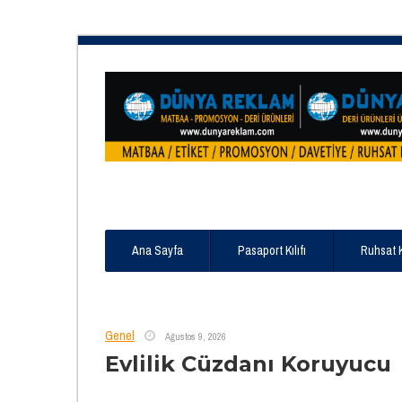
Ana Sayfa
Pasaport Kılıfı
Ruhsat 
Genel
Ağustos 9, 2026
Evlilik Cüzdanı Koruyucu