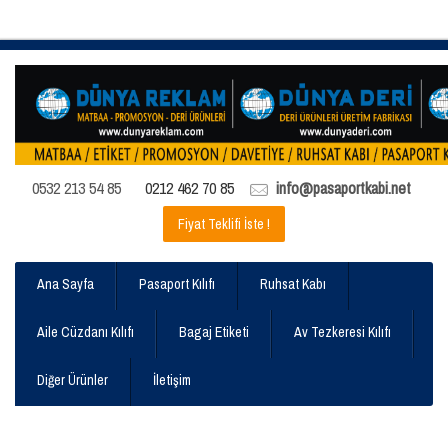
0532 213 54 85
0212 462 70 85
info@pasaportkabi.net
Fiyat Teklifi İste !
Ana Sayfa
Pasaport Kılıfı
Ruhsat Kabı
Aile Cüzdanı Kılıfı
Bagaj Etiketi
Av Tezkeresi Kılıfı
Diğer Ürünler
İletişim