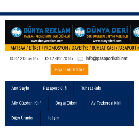
0532 213 54 85
0212 462 70 85
info@pasaportkabi.net
Fiyat Teklifi İste !
Ana Sayfa
Pasaport Kılıfı
Ruhsat Kabı
Aile Cüzdanı Kılıfı
Bagaj Etiketi
Av Tezkeresi Kılıfı
Diğer Ürünler
İletişim