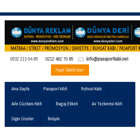
0532 213 54 85
0212 462 70 85
info@pasaportkabi.net
Fiyat Teklifi İste !
Ana Sayfa
Pasaport Kılıfı
Ruhsat Kabı
Aile Cüzdanı Kılıfı
Bagaj Etiketi
Av Tezkeresi Kılıfı
Diğer Ürünler
İletişim