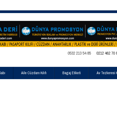
0532 213 54 85
0212 462 70 
Kabı
Aile Cüzdanı Kılıfı
Bagaj Etiketi
Av Tezkeresi Kı