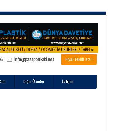
85
info@pasaportkabi.net
Fiyat Teklifi İste !
lıfı
Diğer Ürünler
İletişim