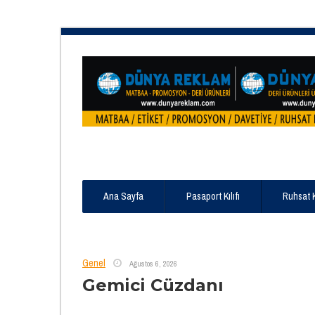
Ana Sayfa
Pasaport Kılıfı
Ruhsat 
Genel
Ağustos 6, 2026
Gemici Cüzdanı