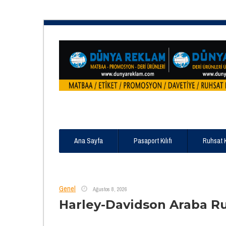
Ana Sayfa
Pasaport Kılıfı
Ruhsat 
Genel
Ağustos 8, 2026
Harley-Davidson Araba R