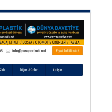
85
info@pasaportkabi.net
Fiyat Teklifi İste !
lıfı
Diğer Ürünler
İletişim