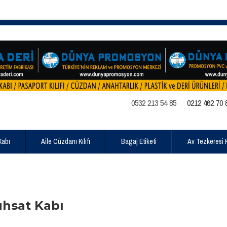
0532 213 54 85
0212 462 70 
Kabı
Aile Cüzdanı Kılıfı
Bagaj Etiketi
Av Tezkeresi Kı
uhsat Kabı