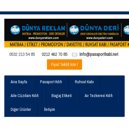
0532 213 54 85
0212 462 70 85
info@pasaportkabi.net
Fiyat Teklifi İste !
Ana Sayfa
Pasaport Kılıfı
Ruhsat Kabı
Aile Cüzdanı Kılıfı
Bagaj Etiketi
Av Tezkeresi Kılıfı
Diğer Ürünler
İletişim