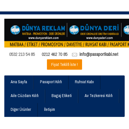
0532 213 54 85
0212 462 70 85
info@pasaportkabi.net
Fiyat Teklifi İste !
Ana Sayfa
Pasaport Kılıfı
Ruhsat Kabı
Aile Cüzdanı Kılıfı
Bagaj Etiketi
Av Tezkeresi Kılıfı
Diğer Ürünler
İletişim