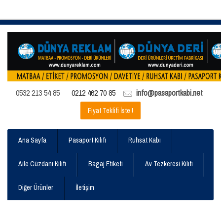
0532 213 54 85
0212 462 70 85
info@pasaportkabi.net
Fiyat Teklifi İste !
Ana Sayfa
Pasaport Kılıfı
Ruhsat Kabı
Aile Cüzdanı Kılıfı
Bagaj Etiketi
Av Tezkeresi Kılıfı
Diğer Ürünler
İletişim