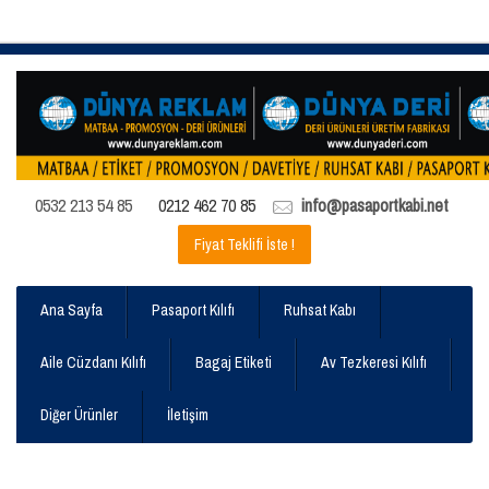
0532 213 54 85
0212 462 70 85
info@pasaportkabi.net
Fiyat Teklifi İste !
Ana Sayfa
Pasaport Kılıfı
Ruhsat Kabı
Aile Cüzdanı Kılıfı
Bagaj Etiketi
Av Tezkeresi Kılıfı
Diğer Ürünler
İletişim